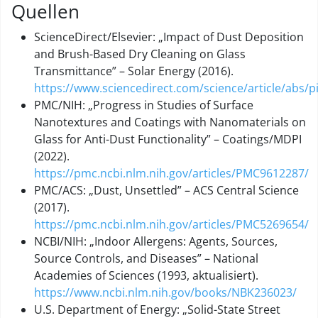
Quellen
ScienceDirect/Elsevier: „Impact of Dust Deposition
and Brush-Based Dry Cleaning on Glass
Transmittance” – Solar Energy (2016).
https://www.sciencedirect.com/science/article/abs/
PMC/NIH: „Progress in Studies of Surface
Nanotextures and Coatings with Nanomaterials on
Glass for Anti-Dust Functionality” – Coatings/MDPI
(2022).
https://pmc.ncbi.nlm.nih.gov/articles/PMC9612287/
PMC/ACS: „Dust, Unsettled” – ACS Central Science
(2017).
https://pmc.ncbi.nlm.nih.gov/articles/PMC5269654/
NCBI/NIH: „Indoor Allergens: Agents, Sources,
Source Controls, and Diseases” – National
Academies of Sciences (1993, aktualisiert).
https://www.ncbi.nlm.nih.gov/books/NBK236023/
U.S. Department of Energy: „Solid-State Street