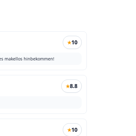
10
★
 es makellos hinbekommen!
8.8
★
10
★