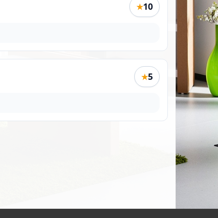
10
★
5
★