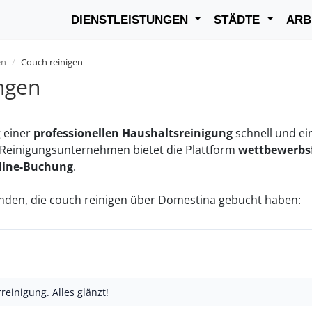
DIENSTLEISTUNGEN
STÄDTE
ARB
en
Couch reinigen
ngen
g einer
professionellen Haushaltsreinigung
schnell und ei
en Reinigungsunternehmen bietet die Plattform
wettbewerbsf
nline-Buchung
.
den, die couch reinigen über Domestina gebucht haben:
reinigung. Alles glänzt!