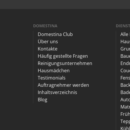
DOMESTINA
DIENS
Domestina Club
Alle
Über uns
Haus
Kontakte
Gru
Häufig gestellte Fragen
Bau
Reinigungsunternehmen
End
Hausmädchen
Couc
Testimonials
Fens
Auftragnehmer werden
Back
Inhaltsverzeichnis
Bad
Blog
Auto
Matr
Früh
Tepp
Kühl