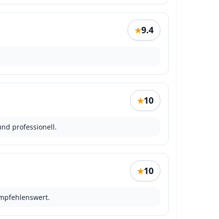
9.4
★
10
★
und professionell.
10
★
empfehlenswert.