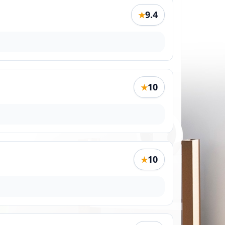
9.4
★
10
★
10
★