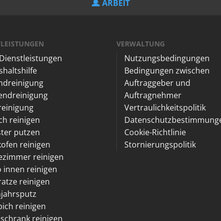
ARBEIT
TLEISTUNGEN
VERWALTUNG
 Dienstleistungen
Nutzungsbedingungen
haltshilfe
Bedingungen zwischen
ndreinigung
Auftraggeber und
endreinigung
Auftragnehmer
reinigung
Vertraulichkeitspolitik
h reinigen
Datenschutzbestimmung
ter putzen
Cookie-Richtlinie
ofen reinigen
Stornierungspolitik
ezimmer reinigen
 innen reinigen
atze reinigen
jahrsputz
ich reinigen
schrank reinigen