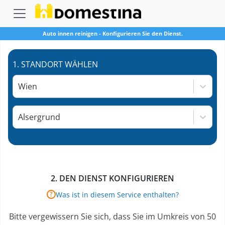
Auto innen reinigen
-
Konfigurieren Sie den Dienst.
1.
STANDORT WÄHLEN
Wien
Alsergrund
2.
DEN DIENST KONFIGURIEREN
Was ist in diesem Service enthalten?
?
Bitte vergewissern Sie sich, dass Sie im Umkreis von 50