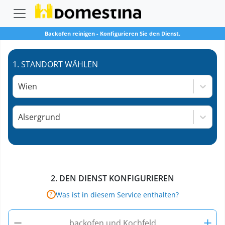
Backofen reinigen
-
Konfigurieren Sie den Dienst.
1.
STANDORT WÄHLEN
Wien
Alsergrund
2.
DEN DIENST KONFIGURIEREN
Was ist in diesem Service enthalten?
?
−
+
backofen und Kochfeld