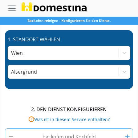
Backofen reinigen
-
Konfigurieren Sie den Dienst.
1.
STANDORT WÄHLEN
Wien
Alsergrund
2.
DEN DIENST KONFIGURIEREN
Was ist in diesem Service enthalten?
?
−
+
backofen und Kochfeld