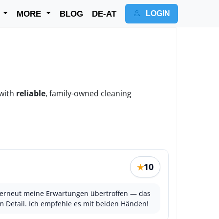
K
MORE
BLOG
DE-AT
LOGIN
 with
reliable
, family-owned cleaning
10
★
at erneut meine Erwartungen übertroffen — das
um Detail. Ich empfehle es mit beiden Händen!