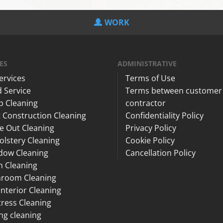
WORK
ES
ADMINISTRATIVE
Services
Terms of Use
 Service
Terms between customer
p Cleaning
contractor
 Construction Cleaning
Confidentiality Policy
e Out Cleaning
Privacy Policy
lstery Cleaning
Cookie Policy
dow Cleaning
Cancellation Policy
n Cleaning
hroom Cleaning
Interior Cleaning
ress Cleaning
ng cleaning