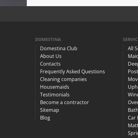
DOMESTINA
SERVIC
Domestina Club
All 
About Us
Maid
Contacts
Dee
Frequently Asked Questions
Post
Cleaning companies
Mov
Housemaids
Upho
Testimonials
Win
Become a contractor
Ove
Sitemap
Bat
Blog
Car 
Matt
Spri