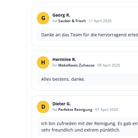
Georg R.
G
for
Sauber & Frisch
·
11 April 2026
Danke an das Team für die hervorragend erledi
Hermine R.
H
for
Makelloses Zuhause
·
08 April 2026
Alles bestens, danke.
Dieter G.
D
for
Perfekte Reinigung
·
07 April 2026
Ich bin zufrieden mit der Reinigung. Es gab 
sehr freundlich und extrem pünktlich.